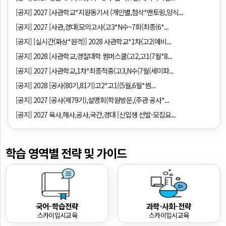
의
이
보험계리사 수학
[공지]
2027 [사관학교*지원동기서 (개인별,첨삭*멘토링,양식...
실
페
회
[공지]
2027 [사관,경대(모의고사(고3*N수~7회(최종(6*...
이
· 미분적분(보험수학 시험대비)
원
지
· 확률통계학(보험수학 시험대비)
[공지]
[실시간(화상*원격)] 2028 사관학교*1차(고2(예비...
가
로
입
· 보험수학
· 보험수리학
그
[공지]
2028 [사관학교,경찰대학 썸머스쿨(고2,고1(7월*8...
인
강
보험계리사 수학 패키지
[공지]
2027 [사관학교,1차*최종적중(고3,N수(7월(세미파...
좌
1. 확률통계학+보험수학
[공지]
2028 [공사(80기,81기)고2*고1((5월,6월*썸...
정
2. 미분적분+확률통계학+보험수학
[공지]
2027 [공사(제79기),설명회(학원방문,(주관 공사*...
보
3. 보험수학+보험수리
[공지]
2027 육사,해사,공사,국간,경대 [신입생 선발-모집요...
4. 확률통계학+보험수학+보험수리
· 보험계리사 수학 프리패스
학습 영역별 전략 및 가이드
수리통계학+계량경제학
· 수리통계학
· 수리통계학 패키지
국어-학습전략
과학·사회-전략
스카이입시교육
스카이입시교육
1. 대학미적 1+2 +수리통계학