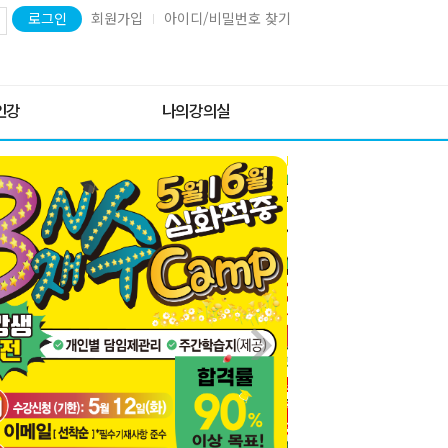
로그인
회원가입
아이디/비밀번호 찾기
×
경제경영수학
인강
나의강의실
· 경제경영수학
· 경제경영수학 패키지
포털]
학습중인 강좌
1. 대학기초수학+경제경영
2. 대학기초수학+대학미적분 1+2 +경제경영수학
포털]
주문결제 내역
3. 대학미적분 1+2 +경제경영수학
· 경제경영수학 프리패스 1
1차]
장바구니
: 대학미적분 1+2+경제경영수학+선형대수학+수리통계학
1차]
· 경제경영수학 프리패스 2
: 대학미적분 1+2+경제경영수학+선형대수학+수리통계학+해석학
지필]
공업수학
포털]
· 공업수학 1
· 공업수학 2
포털]
· 공업수학 1+2
· 미분방정식
· 라플라스 변환
· 복소해석학