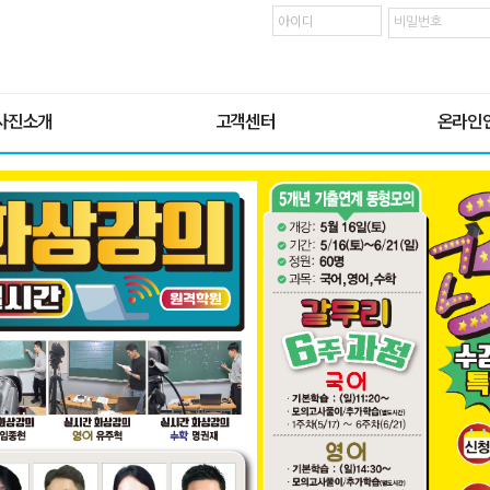
큐스터디 개설강좌 전체보기
수리통계학+계량경제학
사진소개
고객센터
온라인
· 수리통계학
· 수리통계학 패키지
사진소개
공지사항
과학*샘터[
1. 대학미적 1+2 +수리통계학
영상갤러리
사회*샘터[
2. 선형대수학+수리통계학
3. 경제경영수학+수리통계학
실시간 화상강의 안내
사관학교*[
4. 대학기초수학+대학미적분 1+2 +수리통계학
5. 대학기초수학+수리통계학
교습비게시표
경찰대학*[
· 통계학과 프리패스
Q&A
특례입시*[
: 대학미적분 1+2 +선형대수학+수리통계학
· 계량경제학
논술*전체[
· 계량경제학 패키지
1. 수리통계학+계량경제학
면접*전체[
2. 대학미적분 1+2 +수리통계학+계량경제학
3. 선형대수학+수리통계학+계량경제학