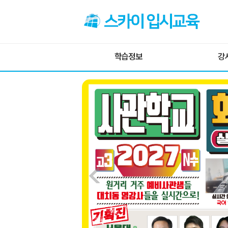
전공임용수학
· 전공임용수학 패키지
학습정보
강
1. 해석학+복소해석학
2. 선형대수학+미분방정식+해석학
국어-학습전략
강
3. 선형대수학+해석학+복소해석학
과학·사회-전략
4. 선형대수학+해석학+복소해석학+확률통계학
5. 해석학+위상수학 1+2
영어-학습전략
6. 선형대수학+해석학
7. 위상수학1+2+정수론+현대대수학
수학-학습전략
8. 위상수학1+2+정수론+현대대수학+미분기하학
사관학교-대비
9. 해석학+정수론+현대대수학
10. 해석학+현대대수학
경찰대학-대비
· 선형대수학
· 해석학
· 복소해석학
· 이산수학
· 정수론
· 현대대수학 패키지
· 집합론
· 위상수학 1
· 위상수학 2
· 미분기하학
논술-학습전략
· 미분방정식
· 확률통계학
면접-완성전략