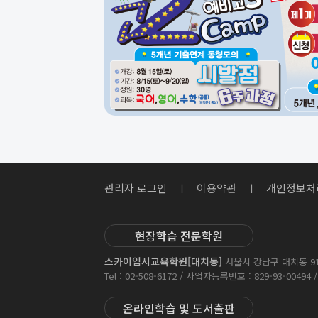
관리자 로그인
이용약관
개인정보처
ㅣ
ㅣ
현장학습 전문학원
스카이입시교육학원[대치동]
서울시 강남구 대치동 913-
Tel : 02-508-6172 / 사업자등록번호 : 829-93-00494
온라인학습 및 도서출판