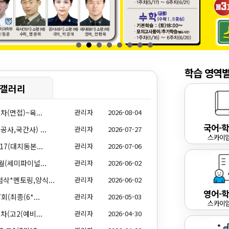
4. 경제경영수학+수리통계학+계량경제학
5. 대학기초수학+수리통계학+계량경제학
· 계량경제학 프리패스1
: 대학미적 1 2 +선형대수+수리통계+계량경제
· 계량경제학 프리패스 2
: 대학미적분 1+2 +선형대수학+경제경영수학+수리통계학+계량경제학
학습 영역별
· 확률통계학
갤러리
· 확률통계학 패키지
1. 선형대수학+확률통계학
2. 공업수학 1＋2 +확률통계학
차(면접)~육...
관리자
2026-08-04
국어-
사,국간사) ...
관리자
2026-07-27
스카이
17(대치동본...
관리자
2026-07-06
대학미적분학
월(세미파이널...
관리자
2026-06-02
· 대학미적분학 1
· 대학미적분학 2
삭*멘토링,양식...
관리자
2026-06-02
영어-
· 대학미적분학 3
(최종(6*...
관리자
2026-05-03
스카이
· 백터미적분학
차(고2(예비...
관리자
2026-04-30
· 대학미적분학 패키지 1