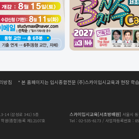
리방침
* 본 홈페이지는 입시종합전문 (주)스카이입시교육과 현장 학습
스카이입시교육[서초방배원]
14 (삼성로 341) 5층
서울시 동
/ 학원(종합)등록 제12107호
Tel : 02-535-6173 / 사업자등록번호 : 8