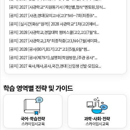
의
이
보험계리사 수학
[공지]
2027 [사관학교*지원동기서 (개인별,첨삭*멘토링,양식...
실
페
회
[공지]
2027 [사관,경대(모의고사(고3*N수~7회(최종(6*...
이
· 미분적분(보험수학 시험대비)
원
지
· 확률통계학(보험수학 시험대비)
[공지]
[실시간(화상*원격)] 2028 사관학교*1차(고2(예비...
가
로
입
· 보험수학
· 보험수리학
그
[공지]
2028 [사관학교,경찰대학 썸머스쿨(고2,고1(7월*8...
인
강
보험계리사 수학 패키지
[공지]
2027 [사관학교,1차*최종적중(고3,N수(7월(세미파...
좌
1. 확률통계학+보험수학
[공지]
2028 [공사(80기,81기)고2*고1((5월,6월*썸...
정
2. 미분적분+확률통계학+보험수학
[공지]
2027 [공사(제79기),설명회(학원방문,(주관 공사*...
보
3. 보험수학+보험수리
[공지]
2027 육사,해사,공사,국간,경대 [신입생 선발-모집요...
4. 확률통계학+보험수학+보험수리
· 보험계리사 수학 프리패스
학습 영역별 전략 및 가이드
수리통계학+계량경제학
· 수리통계학
· 수리통계학 패키지
국어-학습전략
과학·사회-전략
스카이입시교육
스카이입시교육
1. 대학미적 1+2 +수리통계학